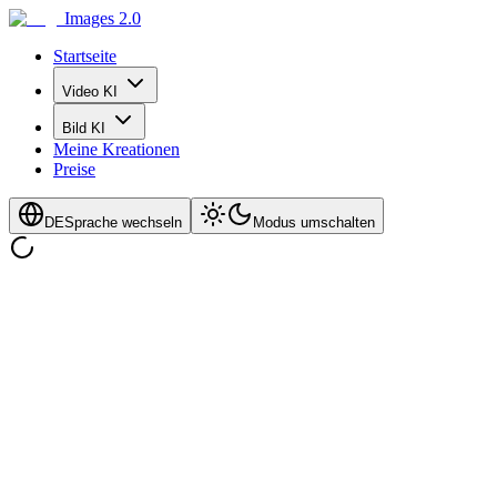
Images 2.0
Startseite
Video KI
Bild KI
Meine Kreationen
Preise
DE
Sprache wechseln
Modus umschalten